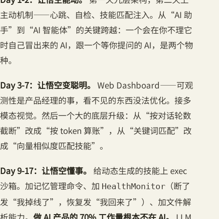
主动机制——心跳、自检、技能匹配注入。从“AI 助
手”到“AI 智能体”的关键跨越：一个会在你不理它
时自己冒出来的 AI，跟一个等你提问的 AI，是两个物
种。
Day 3-7：让悟空变聪明。
Web Dashboard——可观
测性是产品经理的事，看不见的东西没法优化。接多
模态视觉。然后一个大的底层升级：从“按对话轮数
截断”改成“按 token 算账”，从“关键词匹配”改
成“向量相似度匹配技能”。
Day 9-17：让悟空懂事。
给动态生成的技能上 exec
沙箱。加记忆管理命令、加
（断了
HealthMonitor
发“我掉线了”，恢复发“我回来了”）、加文件解
析能力。
做 AI 产品的 70% 工作量根本不在 AI。
LLM