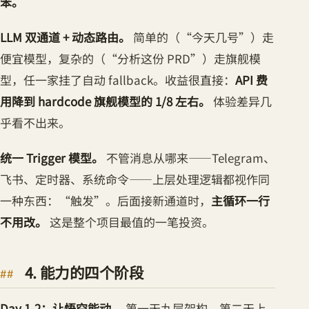
笨。
LLM 双通道 + 动态路由。
简单的（“今天几号”）走
便宜模型，复杂的（“分析这份 PRD”）走旗舰模
型，任一家挂了自动 fallback。收益很直接：
API 费
用降到 hardcode 旗舰模型的 1/8 左右。
体验差异几
乎看不出来。
统一 Trigger 模型。
不管消息从哪来——Telegram、
飞书、定时器、系统命令——上层处理逻辑都视作同
一种东西：“触发”。后面接新通道时，
主循环一行
不用改。
这是整个项目最值的一笔投资。
4. 能力的四个阶段
Day 1-2：让悟空能动。
第一天九层架构，第二天上