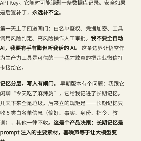
API Key。它随时可能误删一条数据库记录。安全如果
是后置补丁，
永远补不全
。
第一天上了四道闸门：白名单鉴权、凭据加密、工具
调用风险判定、高风险操作人工审批。
我不要全自动
AI，我要有手有脚但听我话的 AI。
这条边界让悟空作
为生产力工具是可信的——我才敢真的把企业微信打
卡接给它。
记忆分层，写入有闸门。
早期版本有个问题：我跟它
闲聊“今天吃了麻辣烫”，它给我记进了长期记忆。
几天下来全是垃圾。后来立的规矩是——长期记忆只
收 5 类白名单信息（偏好、事实、身份、指令、教
训），其他一律不收。
这是个产品决策：长期记忆是
prompt 注入的主要素材，塞噪声等于让大模型变