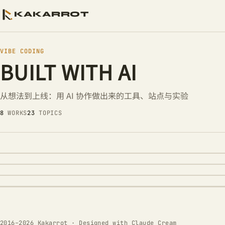
KAKARROT
VIBE CODING
BUILT WITH AI
从想法到上线：用 AI 协作做出来的工具、站点与实验
2026.07.06 · DESIGN SYSTEM
2026.07.06 · AI AGENT
CLAUDE CREAM：为创作工具建立统
2026.07.21 · AI AGENT
悟空（WUKONG）— 跑在本机的个人
8
WORKS
23
TOPICS
AI AGENT 产品经理实战 — 从机会识
2026.08.06 · AI AGENT
体验
以 Telegram 和 Dashboard 为双入口，把长期记忆、受控工具、可靠
AI EMPLOYEE OS：跑在 MACOS 上的本
运营
合成真正可持续使用的个人 Agent
用共享设计 Token 连接 Codex、Cursor、VS Code、Zed、Typora、Obsid
员工系统
Ghostty，再把 Website 和图像生成收进同一套暖色视觉语言
面向 AI 产品经理的开源中文教程，分为产品方法与产品工程两篇，覆盖
边界、工程判断、评估上线和持续运营
从员工档案和多轮对话开始，把任务、工具、审批、审计与成果交付收进
本地运行系统
2016–2026 Kakarrot · Designed with
Claude Cream