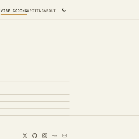
VIBE CODING
WRITING
ABOUT
人品牌做成一个持续迭
个人知识同时对人和
为高频网页补上个人体验
et Studio：Writing 与 Vibe
把公开内容整理成自己的
外表达
行工作流，构建可追溯、可检索、可持续
干扰，把重复的浏览器样式调整沉淀
书网页中采集当前可见的笔记、评论、博主资
rkdown 或 TXT